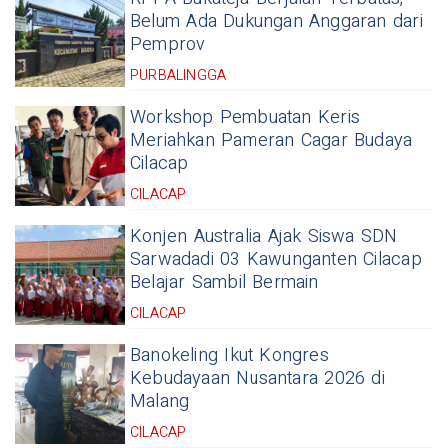
Belum Ada Dukungan Anggaran dari
Pemprov
PURBALINGGA
Workshop Pembuatan Keris
Meriahkan Pameran Cagar Budaya
Cilacap
CILACAP
Konjen Australia Ajak Siswa SDN
Sarwadadi 03 Kawunganten Cilacap
Belajar Sambil Bermain
CILACAP
Banokeling Ikut Kongres
Kebudayaan Nusantara 2026 di
Malang
CILACAP