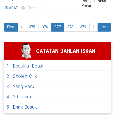
CILACAP
10 tahun
First
«
375
376
377
378
379
»
Last
CATATAN DAHLAN ISKAN
1
Beautiful Beast
2
Sholeh Cilik
3
Yang Baru
4
20 Tahun
5
Enak Busuk