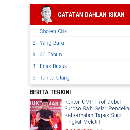
CATATAN DAHLAN ISKAN
1
Sholeh Cilik
2
Yang Baru
3
20 Tahun
4
Enak Busuk
5
Tanpa Utang
BERITA TERKINI
Rektor UMP Prof Jebul
Jebul Suroso Raih Gelar
Suroso Raih Gelar Pendeka
Kehormatan Tapak Suci
tan Tapak Suci Tingkat Melati 
Tingkat Melati II