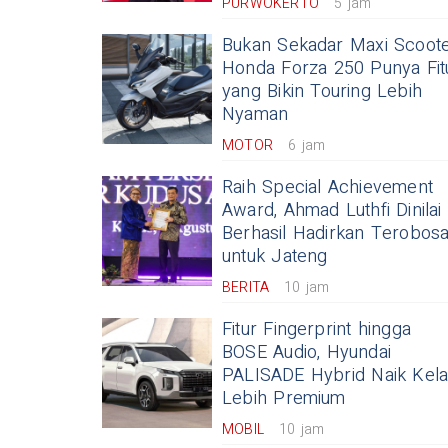
PURWOKERTO
5 jam
Bukan Sekadar Maxi Scoote
Honda Forza 250 Punya Fit
yang Bikin Touring Lebih
Nyaman
MOTOR
6 jam
Raih Special Achievement
Award, Ahmad Luthfi Dinilai
Berhasil Hadirkan Terobos
untuk Jateng
BERITA
10 jam
Fitur Fingerprint hingga
BOSE Audio, Hyundai
PALISADE Hybrid Naik Kel
Lebih Premium
MOBIL
10 jam