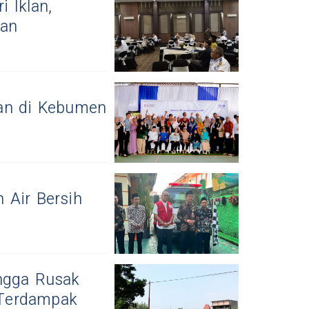
 Iklan,
lan
nan di Kebumen
 Air Bersih
ingga Rusak
 Terdampak