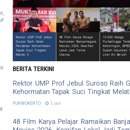
r,
ur
Rektor UMP Prof Jebul
48 Film Karya Pelajar
10.950 Warga
Suroso Raih Gelar
Ramaikan Banjarnegara
Purbalingga Ter
Pendekar Kehormatan
Movies 2026, Kearifan
Kekeringan, BPB
Tapak Suci Tingkat
Lokal Jadi Tema
Sudah Salurkan 
Melati II
Utama
Liter Air Bersih
an
BERITA TERKINI
Rektor UMP Prof Jebul Suroso Raih G
Kehormatan Tapak Suci Tingkat Melati
PURWOKERTO
5 jam
as
48 Film Karya Pelajar Ramaikan Banj