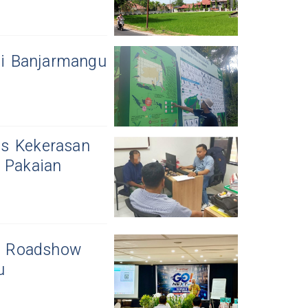
di Banjarmangu
us Kekerasan
 Pakaian
ar Roadshow
u