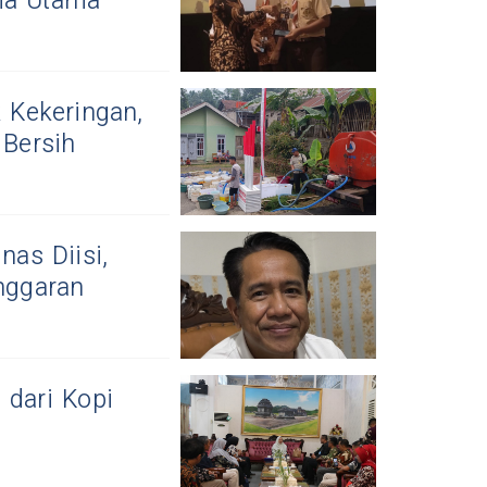
ma Utama
 Kekeringan,
 Bersih
as Diisi,
nggaran
 dari Kopi