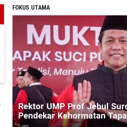
FOKUS UTAMA
48 Film Karya Pelajar Rama
r
II
Movies 2026, Kearifan Lok
1 hari