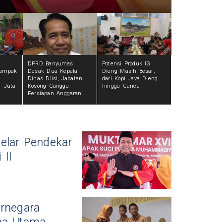
DPRD Banyumas
Potensi Produk IG
dampak
Desak Dua Kepala
Dieng Masih Besar,
D
Dinas Diisi, Jabatan
dari Kopi Java Dieng
1 Juta
Kosong Ganggu
hingga Carica
Persiapan Anggaran
elar Pendekar
 II
arnegara