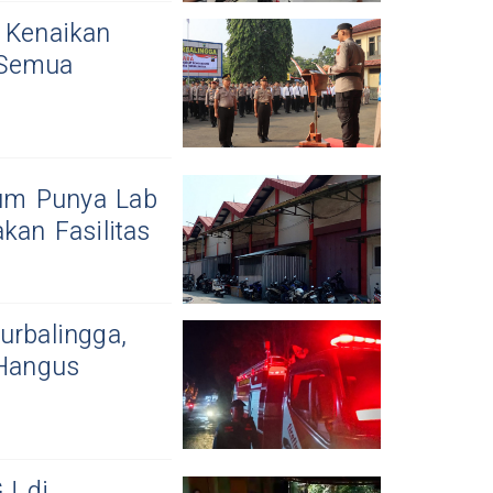
 Kenaikan
 Semua
elum Punya Lab
kan Fasilitas
urbalingga,
Hangus
J di