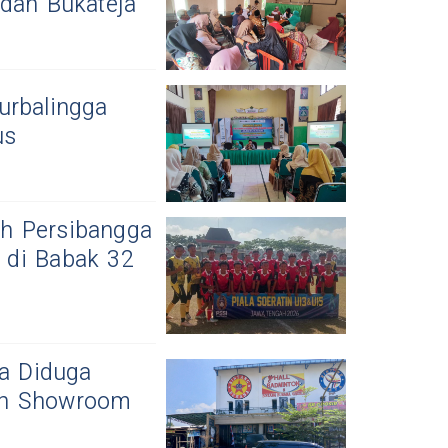
 dan Bukateja
urbalingga
us
h Persibangga
i di Babak 32
ra Diduga
an Showroom