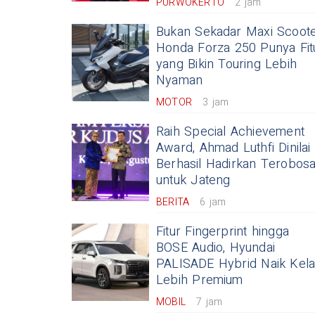
PURWOKERTO
2 jam
Bukan Sekadar Maxi Scoote
Honda Forza 250 Punya Fit
yang Bikin Touring Lebih
Nyaman
MOTOR
3 jam
Raih Special Achievement
Award, Ahmad Luthfi Dinilai
Berhasil Hadirkan Terobos
untuk Jateng
BERITA
6 jam
Fitur Fingerprint hingga
BOSE Audio, Hyundai
PALISADE Hybrid Naik Kel
Lebih Premium
MOBIL
7 jam