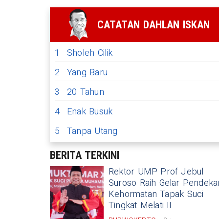
CATATAN DAHLAN ISKAN
1
Sholeh Cilik
2
Yang Baru
3
20 Tahun
4
Enak Busuk
5
Tanpa Utang
BERITA TERKINI
Rektor UMP Prof Jebul
rbalingga Terdampak Kekeringan
Suroso Raih Gelar Pendeka
Kehormatan Tapak Suci
kan 1 Juta Liter Air Bersih
Tingkat Melati II