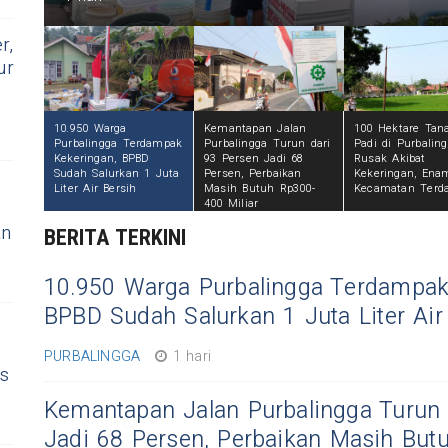
r,
ur
10.950 Warga
Kemantapan Jalan
100 Hektare Ta
Purbalingga Terdampak
Purbalingga Turun dari
Padi di Purbalin
Kekeringan, BPBD
93 Persen Jadi 68
Rusak Akibat
Sudah Salurkan 1 Juta
Persen, Perbaikan
Kekeringan, Ena
Liter Air Bersih
Masih Butuh Rp300-
Kecamatan Terd
400 Miliar
an
BERITA TERKINI
10.950 Warga Purbalingga Terdampak
BPBD Sudah Salurkan 1 Juta Liter Air
PURBALINGGA
1 hari
as
Kemantapan Jalan Purbalingga Turun 
Jadi 68 Persen, Perbaikan Masih But