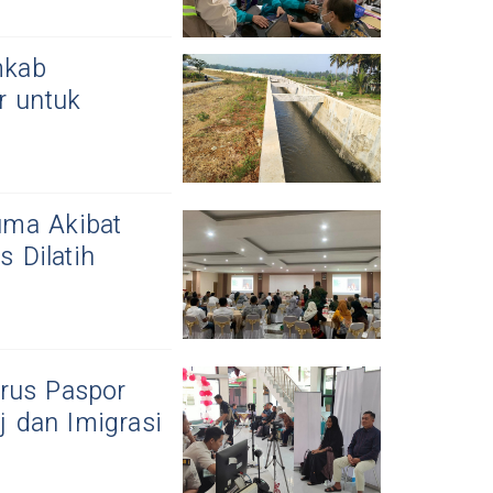
mkab
r untuk
uma Akibat
 Dilatih
rus Paspor
 dan Imigrasi