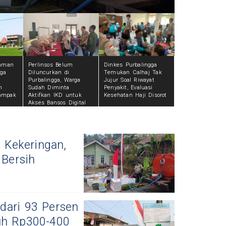
naman
Perlinsos Belum
Dinkes Purbalingga
gga
Diluncurkan di
Temukan Calhaj Tak
Purbalingga, Warga
Jujur Soal Riwayat
m
Sudah Diminta
Penyakit, Evaluasi
ampak
Aktifkan IKD untuk
Kesehatan Haji Disorot
Akses Bansos Digital
 Kekeringan,
 Bersih
dari 93 Persen
uh Rp300-400