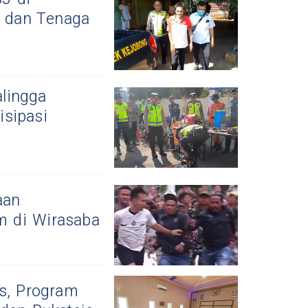
i dan Tenaga
lingga
isipasi
aan
m di Wirasaba
as, Program