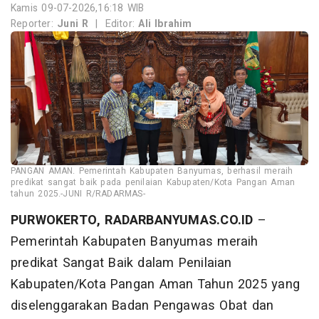
Kamis 09-07-2026,16:18 WIB
Reporter:
Juni R
|
Editor:
Ali Ibrahim
PANGAN AMAN. Pemerintah Kabupaten Banyumas, berhasil meraih
predikat sangat baik pada penilaian Kabupaten/Kota Pangan Aman
tahun 2025.-JUNI R/RADARMAS-
PURWOKERTO, RADARBANYUMAS.CO.ID
–
Pemerintah Kabupaten Banyumas meraih
predikat Sangat Baik dalam Penilaian
Kabupaten/Kota Pangan Aman Tahun 2025 yang
diselenggarakan Badan Pengawas Obat dan