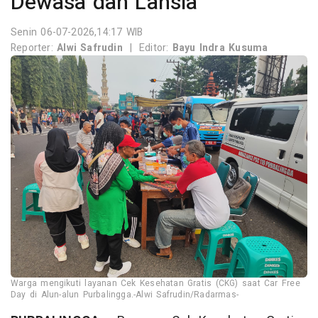
Dewasa dan Lansia
Senin 06-07-2026,14:17 WIB
Reporter:
Alwi Safrudin
|
Editor:
Bayu Indra Kusuma
Warga mengikuti layanan Cek Kesehatan Gratis (CKG) saat Car Free
Day di Alun-alun Purbalingga.-Alwi Safrudin/Radarmas-