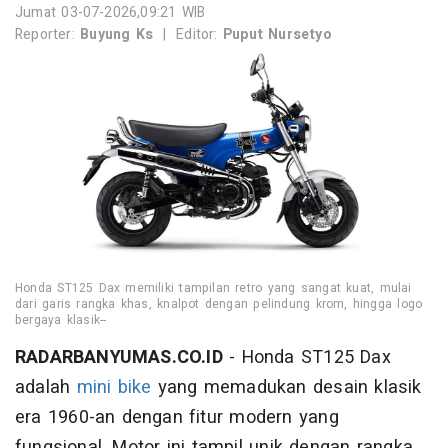
Jumat 03-07-2026,09:21 WIB
Reporter:
Buyung Ks
|
Editor:
Puput Nursetyo
Honda ST125 Dax memiliki tampilan retro yang sangat kuat, mulai
dari garis rangka khas, knalpot dengan pelindung krom, hingga logo
bergaya klasik--
RADARBANYUMAS.CO.ID
- Honda ST125 Dax
adalah
mini bike
yang memadukan desain klasik
era 1960-an dengan fitur modern yang
fungsional. Motor ini tampil unik dengan rangka