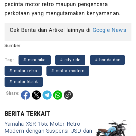
pecinta motor retro maupun pengendara
perkotaan yang mengutamakan kenyamanan.
Cek Berita dan Artikel lainnya di
Google News
Sumber:
Tag:
# mini bike
# city ride
# honda dax
# motor retro
# motor modern
# motor klasik
Share:
BERITA TERKAIT
Yamaha XSR 155: Motor Retro
Modern dengan Suspensi USD dan