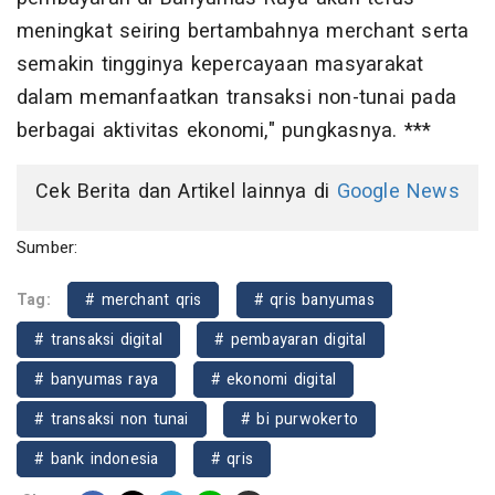
meningkat seiring bertambahnya merchant serta
semakin tingginya kepercayaan masyarakat
dalam memanfaatkan transaksi non-tunai pada
berbagai aktivitas ekonomi," pungkasnya. ***
Cek Berita dan Artikel lainnya di
Google News
Sumber:
Tag:
# merchant qris
# qris banyumas
# transaksi digital
# pembayaran digital
# banyumas raya
# ekonomi digital
# transaksi non tunai
# bi purwokerto
# bank indonesia
# qris