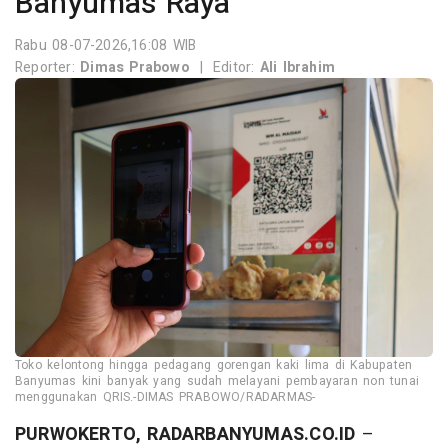
Banyumas Raya
Rabu 08-07-2026,16:08 WIB
Reporter:
Dimas Prabowo
|
Editor:
Ali Ibrahim
Toko kelontong hingga pedagang gorengan kaki lima di Kabupaten
Banyumas kini banyak yang sudah melayani pembayaran non tunai
menggunakan QRIS.-DIMAS PRABOWO/RADARMAS-
PURWOKERTO, RADARBANYUMAS.CO.ID
–