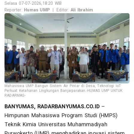
Selasa 07-07-2026,18:20 WIB
Reporter:
Humas UMP
|
Editor:
Ali Ibrahim
Mahasiswa UMP Bangun Sistem Air Pintar di Desa, Teknologi IoT
Perkuat Ketahanan Lingkungan Banjarparakan.-HUMAS UMP UNTUK
RADARMAS-
BANYUMAS, RADARBANYUMAS.CO.ID
–
Himpunan Mahasiswa Program Studi (HMPS)
Teknik Kimia Universitas Muhammadiyah
Purwokerto (UMP) menghadirkan inovasi sistem