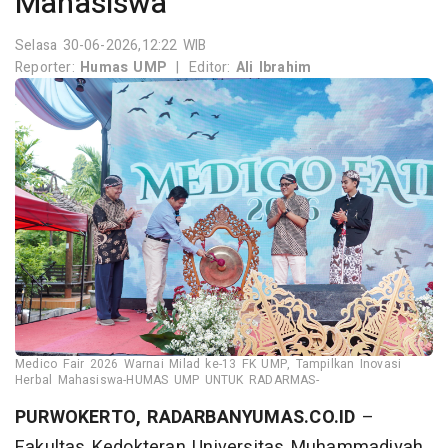
Mahasiswa
Selasa 30-06-2026,12:22 WIB
Reporter:
Humas UMP
|
Editor:
Ali Ibrahim
Medico Fair 2026 Warnai Milad ke-13 FK UMP, Tampilkan Inovasi
Herbal Mahasiswa-HUMAS UMP UNTUK RADARMAS-
PURWOKERTO, RADARBANYUMAS.CO.ID
–
Fakultas Kedokteran Universitas Muhammadiyah