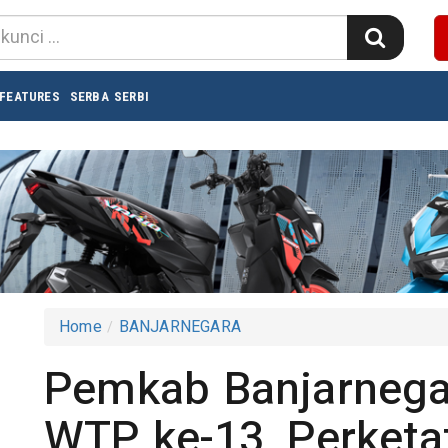
FEATURES
SERBA SERBI
Home
BANJARNEGARA
Pemkab Banjarnega
WTP ke-13, Perket