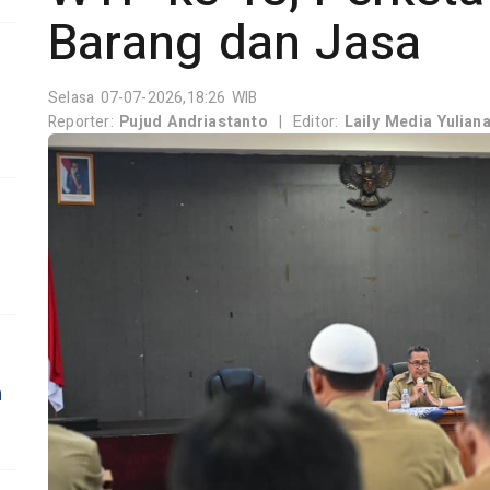
Barang dan Jasa
Selasa 07-07-2026,18:26 WIB
Reporter:
Pujud Andriastanto
|
Editor:
Laily Media Yulian
n