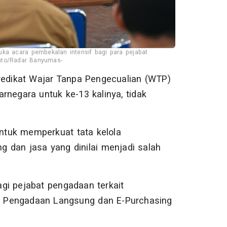
 acara pembekalan intensif bagi para pejabat
anto/Radar Banyumas-
edikat Wajar Tanpa Pengecualian (WTP)
rnegara untuk ke-13 kalinya, tidak
untuk memperkuat tata kelola
 dan jasa yang dinilai menjadi salah
gi pejabat pengadaan terkait
e Pengadaan Langsung dan E-Purchasing