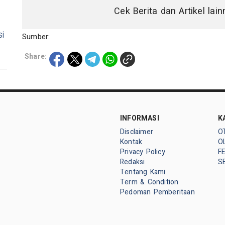
Cek Berita dan Artikel lai
i
Sumber:
Share:
INFORMASI
K
Disclaimer
O
Kontak
O
Privacy Policy
F
Redaksi
S
Tentang Kami
Term & Condition
Pedoman Pemberitaan