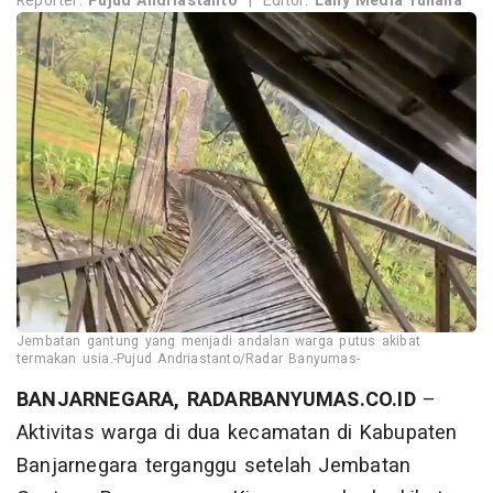
Reporter:
Pujud Andriastanto
|
Editor:
Laily Media Yuliana
Jembatan gantung yang menjadi andalan warga putus akibat
termakan usia.-Pujud Andriastanto/Radar Banyumas-
BANJARNEGARA, RADARBANYUMAS.CO.ID
–
Aktivitas warga di dua kecamatan di Kabupaten
Banjarnegara terganggu setelah Jembatan