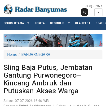
06 Agu 2026
FOKUS UTAMA
BERITA
OTOMOTIF
OLAHRAGA
FEATU
Home
BANJARNEGARA
Sling Baja Putus, Jembatan
Gantung Purwonegoro–
Kincang Ambruk dan
Putuskan Akses Warga
Selasa 07-07-2026,16:46 WIB