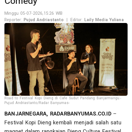
Comedy
Minggu 05-07-2026,15:26 WIB
Reporter:
Pujud Andriastanto
|
Editor:
Laily Media Yuliana
Road to Festival Kopi Dieng di Cafe Sudut Pandang Banjarmangu.-
Pujud Andriastanto/Radar Banyumas-
BANJARNEGARA, RADARBANYUMAS.CO.ID
–
Festival Kopi Dieng kembali menjadi salah satu
magnet dalam rangkaian Dieng Culture Festival